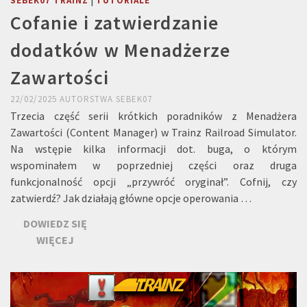
SEBEK07 TRAINZ
TUTORIALE
Cofanie i zatwierdzanie
dodatków w Menadżerze
Zawartości
22/02/2025
AUTORSTWA
SEBEK07
Trzecia część serii krótkich poradników z Menadżera
Zawartości (Content Manager) w Trainz Railroad Simulator.
Na wstępie kilka informacji dot. buga, o którym
wspominałem w poprzedniej części oraz druga
funkcjonalność opcji „przywróć oryginał”. Cofnij, czy
zatwierdź? Jak działają główne opcje operowania …
DOWIEDZ SIĘ
WIĘCEJ