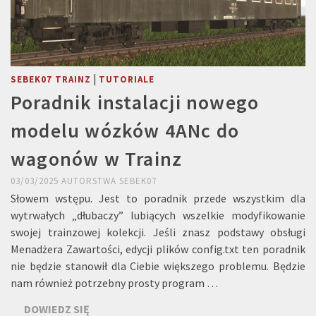
|
SEBEK07 TRAINZ
TUTORIALE
Poradnik instalacji nowego
modelu wózków 4ANc do
wagonów w Trainz
03/03/2025
AUTORSTWA
SEBEK07
Słowem wstępu. Jest to poradnik przede wszystkim dla
wytrwałych „dłubaczy” lubiących wszelkie modyfikowanie
swojej trainzowej kolekcji. Jeśli znasz podstawy obsługi
Menadżera Zawartości, edycji plików config.txt ten poradnik
nie będzie stanowił dla Ciebie większego problemu. Będzie
nam również potrzebny prosty program …
DOWIEDZ SIĘ