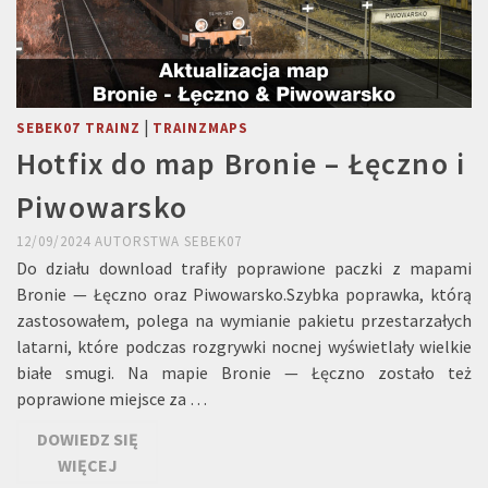
|
SEBEK07 TRAINZ
TRAINZMAPS
Hotfix do map Bronie – Łęczno i
Piwowarsko
12/09/2024
AUTORSTWA
SEBEK07
Do działu download trafiły poprawione paczki z mapami
Bronie — Łęczno oraz Piwowarsko.Szybka poprawka, którą
zastosowałem, polega na wymianie pakietu przestarzałych
latarni, które podczas rozgrywki nocnej wyświetlały wielkie
białe smugi. Na mapie Bronie — Łęczno zostało też
poprawione miejsce za …
DOWIEDZ SIĘ
WIĘCEJ