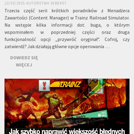
22/02/2025
AUTORSTWA
SEBEK07
Trzecia część serii krótkich poradników z Menadżera
Zawartości (Content Manager) w Trainz Railroad Simulator.
Na wstępie kilka informacji dot. buga, o którym
wspominałem w poprzedniej części oraz druga
funkcjonalność opcji „przywróć oryginał”. Cofnij, czy
zatwierdź? Jak działają główne opcje operowania …
DOWIEDZ SIĘ
WIĘCEJ