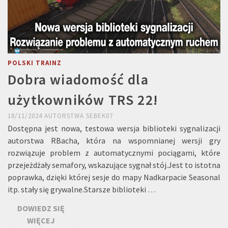
POLSKI TRAINZ
Dobra wiadomość dla
użytkowników TRS 22!
18/11/2024
AUTORSTWA
SEBEK07
Dostępna jest nowa, testowa wersja biblioteki sygnalizacji
autorstwa RBacha, która na wspomnianej wersji gry
rozwiązuje problem z automatycznymi pociągami, które
przejeżdżały semafory, wskazujące sygnał stój.Jest to istotna
poprawka, dzięki której sesje do mapy Nadkarpacie Seasonal
itp. stały się grywalne.Starsze biblioteki …
DOWIEDZ SIĘ
WIĘCEJ