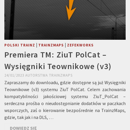
|
|
POLSKI TRAINZ
TRAINZMAPS
ZEFEKWORKS
Premiera TM: ZiuT PolCat –
Wysięgniki Teownikowe (v3)
24/01/2023
AUTORSTWA
TRAINZMAPS
Zapraszamy do downloadu, gdzie dostępne są już Wysięgniki
Teownikowe (v3) systemu ZiuT PolCat. Celem zachowania
kompatybilności jakościowej systemu ZiuT_PolCat –
serdeczna prośba o nieudostępnianie dodatków w paczkach
wsporczych, zaś o kierowanie bezpośrednie na TrainzMaps,
gdzie, tak jak i na DLS, …
DOWIEDZ SIĘ