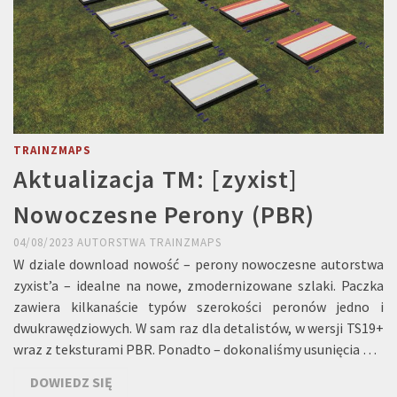
TRAINZMAPS
Aktualizacja TM: [zyxist]
Nowoczesne Perony (PBR)
04/08/2023
AUTORSTWA
TRAINZMAPS
W dziale download nowość – perony nowoczesne autorstwa
zyxist’a – idealne na nowe, zmodernizowane szlaki. Paczka
zawiera kilkanaście typów szerokości peronów jedno i
dwukrawędziowych. W sam raz dla detalistów, w wersji TS19+
wraz z teksturami PBR. Ponadto – dokonaliśmy usunięcia …
DOWIEDZ SIĘ