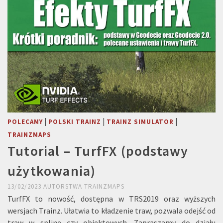
|
|
|
POLECAMY
POLSKI TRAINZ
TRAINZ SIMULATOR
TRAINZMAPS
Tutorial – TurfFX (podstawy
użytkowania)
13/02/2023
AUTORSTWA
TRAINZMAPS
TurfFX to nowość, dostępna w TRS2019 oraz wyższych
wersjach Trainz. Ułatwia to kładzenie traw, pozwala odejść od
traw w spline czy obiektowych. Zapraszamy do działu