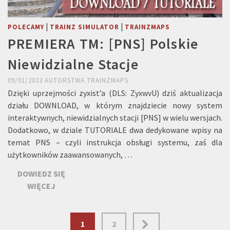
|
|
POLECAMY
TRAINZ SIMULATOR
TRAINZMAPS
PREMIERA TM: [PNS] Polskie
Niewidzialne Stacje
09/01/2023
AUTORSTWA
TRAINZMAPS
Dzięki uprzejmości zyxist’a (DLS: ZyxwvU) dziś aktualizacja
działu DOWNLOAD, w którym znajdziecie nowy system
interaktywnych, niewidzialnych stacji [PNS] w wielu wersjach.
Dodatkowo, w dziale TUTORIALE dwa dedykowane wpisy na
temat PNS – czyli instrukcja obsługi systemu, zaś dla
użytkowników zaawansowanych, …
DOWIEDZ SIĘ
WIĘCEJ
Stronicowanie
1
2