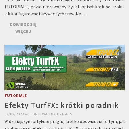
TUTORIALE, gdzie niezawodny Zyxist opisał krok po kroku,
jak konfigurować i używać tych traw. Na …
DOWIEDZ SIĘ
WIĘCEJ
TUTORIALE
Efekty TurfFX: krótki poradnik
13/02/2023
AUTORSTWA
TRAINZMAPS
W dzisiejszym artykule pragnę krótko opowiedzieć o tym, jak
konfigurować efekty TurfFX w TRS19 i nowszych na naszych