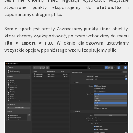
Jeśli nie chcemy mieć regulacji wysokości, wszystkie
stworzone punkty eksportujemy do
station.fbx
i
zapominamy o drugim pliku.
Sam eksport jest prosty. Zaznaczamy punkty i inne obiekty,
które chcemy wyeksportować, po czym wchodzimy do menu
File > Export > FBX
. W oknie dialogowym ustawiamy
wszystkie opcje wg poniższego wzoru i zapisujemy plik: