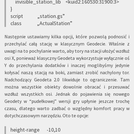
invisible_station_lib <kuid2:160530:31900:3>
}
script „station.gs”
class „ActualStation”
Następnie ustawiamy kilka opcji, które pozwolą podnosić i
przechylać całą stację w klasycznym Geodecie. Właśnie z
uwagi na to pochylanie warto, aby tory na stacji ułożyć wzdłuż
osi X, ponieważ klasyczny Geodeta wykorzystuje wyłącznie oś
Y do przechylania dodatków i inaczej moglibyśmy jedynie
kołysać naszą stacją na boki, zamiast zrobić nachylony tor.
Nadchodzący Geodeta 2.0 likwiduje to ograniczenie. Tam
można wszystkie obiekty dowolnie obracać i przesuwać
wzdłuż wszystkich osi. Jednak do pojawienia się nowego
Geodety w “pudełkowej” wersji gry upłynie jeszcze trochę
czasu, dlatego warto zadbać o względny komfort pracy w
dotychczasowym narzędziu. Oto te opcje:
height-range -10,10