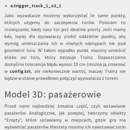
a.trigger_track_1_e2_1
Jako wyzwalacze możemy wykorzystać te same punkty,
których użyjemy do zaczepienia torów. Polecam to
rozwiązanie, kiedy nasz tor jest idealnie prosty. Jeśli mamy
łuki, lepiej dla wyzwalaczy zrobić oddzielne punkty, aby
wymóg umieszczania ich w równych odstępach nie psuł
geometrii toru. W takim wypadku punkt musimy umieścić
blisko osi toru, który narysuje Trainz. Dopuszczalna
domyślna tolerancja błędu wynosi 10 cm (można ją zmieniać
w
config.txt
, ale niekoniecznie warto), inaczej Trainz nie
będzie w stanie prawidłowo połączyć wyzwalacza z torem.
Model 3D: pasażerowie
Przed nami najbardziej żmudna część, czyli wstawianie
pasażerów. Analogicznie, jak powyżej, tworzymy obiekty
“Empty”, które ustawiamy w miejscach, gdzie gra ma
wyświetlać pasażerów. Niestety musimy ich nawstawiać setki