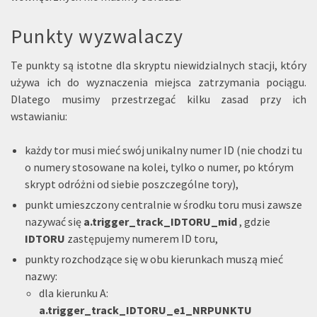
Punkty wyzwalaczy
Te punkty są istotne dla skryptu niewidzialnych stacji, który
używa ich do wyznaczenia miejsca zatrzymania pociągu.
Dlatego musimy przestrzegać kilku zasad przy ich
wstawianiu:
każdy tor musi mieć swój unikalny numer ID (nie chodzi tu
o numery stosowane na kolei, tylko o numer, po którym
skrypt odróżni od siebie poszczególne tory),
punkt umieszczony centralnie w środku toru musi zawsze
nazywać się
a.trigger_track_IDTORU_mid
, gdzie
IDTORU
zastępujemy numerem ID toru,
punkty rozchodzące się w obu kierunkach muszą mieć
nazwy:
dla kierunku A:
a.trigger_track_IDTORU_e1_NRPUNKTU