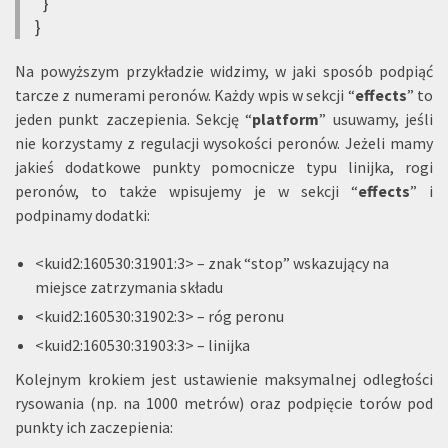
}
}
Na powyższym przykładzie widzimy, w jaki sposób podpiąć
tarcze z numerami peronów. Każdy wpis w sekcji “
effects
” to
jeden punkt zaczepienia. Sekcję “
platform
” usuwamy, jeśli
nie korzystamy z regulacji wysokości peronów. Jeżeli mamy
jakieś dodatkowe punkty pomocnicze typu linijka, rogi
peronów, to także wpisujemy je w sekcji “
effects
” i
podpinamy dodatki:
<kuid2:160530:31901:3> – znak “stop” wskazujący na
miejsce zatrzymania składu
<kuid2:160530:31902:3> – róg peronu
<kuid2:160530:31903:3> – linijka
Kolejnym krokiem jest ustawienie maksymalnej odległości
rysowania (np. na 1000 metrów) oraz podpięcie torów pod
punkty ich zaczepienia: