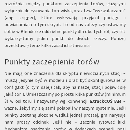
rozróżnia między punktami zaczepienia torów, służącymi
wyłącznie do rysowania torowiska, oraz tzw. “wyzwalaczami”
(ang. trigger), które wykrywają przyjazd pociągu i
powiadamiają o tym skrypt. To od nas zależy czy ustawimy
sobie w Blenderze oddzielne punkty dla obu tych ról, czy też
wykorzystamy jeden punkt do dwóch rzeczy. Poniżej
przedstawię teraz kilka zasad ich stawiania:
Punkty zaczepienia torów
Nie mają one znaczenia dla skryptu niewidzialnych stacji –
muszą jedynie być w modelu i oraz być skonfigurowane w
config.txt (o tym dalej) tak, aby na naszej stacji pojawił się
jakiś tor :). Umieszczamy po prostu kilka punktów (minimum
3) w osi toru i nazywamy wg konwencji
a.trackCOŚTAM
–
ważne, żebyśmy się sami połapali w naszym systemie. Jeśli
punkty zostaną ułożone wzdłuż jednej prostej, gra narysuje
nam prosty odcinek. Jeśli nie – zacznie rysować łuki.
Mechanizm osadzania torów w dodatkach scenerii nosi