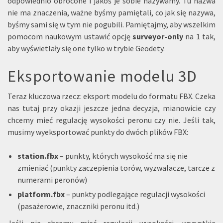
odpowiednio obrócone i jakoś je sobie nazywamy. Tu nazwa
nie ma znaczenia, ważne byśmy pamiętali, co jak się nazywa,
byśmy sami się w tym nie pogubili. Pamiętajmy, aby wszelkim
pomocom naukowym ustawić opcję
surveyor-only
na 1 tak,
aby wyświetlały się one tylko w trybie Geodety.
Eksportowanie modelu 3D
Teraz kluczowa rzecz: eksport modelu do formatu FBX. Czeka
nas tutaj przy okazji jeszcze jedna decyzja, mianowicie czy
chcemy mieć regulację wysokości peronu czy nie. Jeśli tak,
musimy wyeksportować punkty do dwóch plików FBX:
station.fbx
– punkty, których wysokość ma się nie
zmieniać (punkty zaczepienia torów, wyzwalacze, tarcze z
numerami peronów)
platform.fbx
– punkty podlegające regulacji wysokości
(pasażerowie, znaczniki peronu itd.)