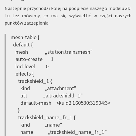
Następnie przychodzi kolej na podpięcie naszego modelu 3D.
Tu też mówimy, co ma się wyświetlić w części naszych
punktów zaczepienia.
mesh-table {
default {
mesh „station.trainzmesh”
auto-create 1
lod-level 0
effects {
trackshield_1 {
kind „attachment”
att „a.trackshield_1”
default-mesh <kuid2:160530:31904:3>
}
trackshield_name_fr_1 {
kind „name”
name „trackshield_name_fr_1”