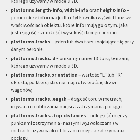
którego używamy w modelu 3D,
platforms.length-info
,
width-info
oraz
height-info
–
pomocnicze informacje dla użytkownika wyświetlane we
właściwościach obiektu, które informują go o tym, jaka
jest długość, szerokość i wysokość danego peronu.
platforms.tracks
– jeden lub dwa tory znajdujące się przy
danym peronie.
platforms.tracks.id
– unikalny numer ID toru; ten sam,
którego używamy w modelu 3D,
platforms.tracks.orientation
– wartość “L” lub “R”
określa, po której stronie mają otwierać się drzwi
wagonów,
platforms.tracks.length
– długość toru w metrach,
używana do obliczania miejsca zatrzymania pociągu
platforms.tracks.stop-distances
– odległość między
punktami zatrzymania (naszymi wyzwalaczami) w
metrach, używana do obliczania miejsca zatrzymania
pociągu.