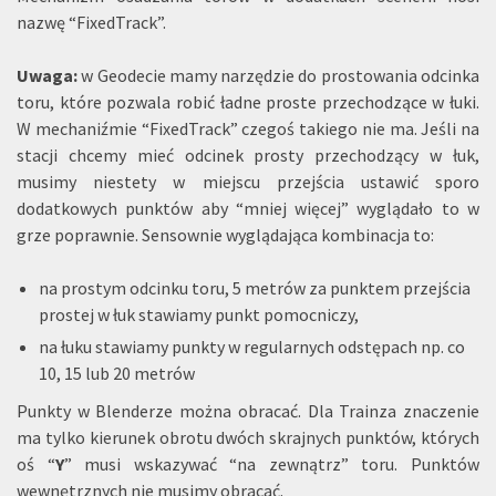
nazwę “FixedTrack”.
Uwaga:
w Geodecie mamy narzędzie do prostowania odcinka
toru, które pozwala robić ładne proste przechodzące w łuki.
W mechaniźmie “FixedTrack” czegoś takiego nie ma. Jeśli na
stacji chcemy mieć odcinek prosty przechodzący w łuk,
musimy niestety w miejscu przejścia ustawić sporo
dodatkowych punktów aby “mniej więcej” wyglądało to w
grze poprawnie. Sensownie wyglądająca kombinacja to:
na prostym odcinku toru, 5 metrów za punktem przejścia
prostej w łuk stawiamy punkt pomocniczy,
na łuku stawiamy punkty w regularnych odstępach np. co
10, 15 lub 20 metrów
Punkty w Blenderze można obracać. Dla Trainza znaczenie
ma tylko kierunek obrotu dwóch skrajnych punktów, których
oś “
Y
” musi wskazywać “na zewnątrz” toru. Punktów
wewnętrznych nie musimy obracać.