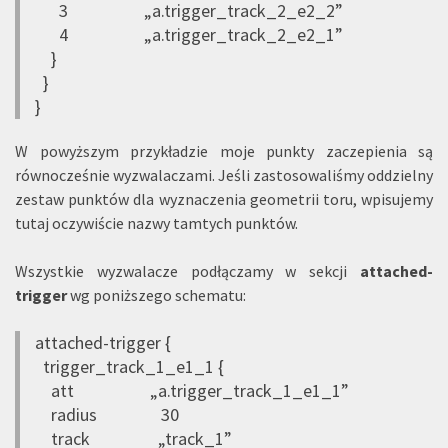
3 „a.trigger_track_2_e2_2”
4 „a.trigger_track_2_e2_1”
}
}
}
W powyższym przykładzie moje punkty zaczepienia są
równocześnie wyzwalaczami. Jeśli zastosowaliśmy oddzielny
zestaw punktów dla wyznaczenia geometrii toru, wpisujemy
tutaj oczywiście nazwy tamtych punktów.
Wszystkie wyzwalacze podłączamy w sekcji
attached-
trigger
wg poniższego schematu:
attached-trigger {
trigger_track_1_e1_1 {
att „a.trigger_track_1_e1_1”
radius 30
track „track_1”