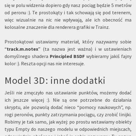
się w polu widzenia dopiero gdy nasz pociąg będzie 5 metrów
od peronu :). Te prostokąty i tak schowają się pod terenem,
więc wizualnie na nic nie wpływają, ale ich obecność ma
kolosalne znaczenie dla renderera grafiki w Trainz.
Prostokątowi ustawiamy materiał, który nazywamy sobie
“
track.m.notex
” (ta nazwa jest ważna) i w ustawieniach
domyślnego shadera
Principled BSDF
wybieramy jakiś fajny
kolor :). Reszta opcji nas nie interesuje.
Model 3D: inne dodatki
Jeśli nie zmęczyło nas ustawianie punktów, możemy dodać
ich jeszcze więcej :). Nie są one potrzebne do działania
skryptu, ale pozwolą dodać nieco “pomocy naukowych”, np.
rogi peronów, punkty zatrzymania pociągu, czy zrobić linijki.
Robimy je tak samo, jak wyżej: po prostu wstawiamy obiekty
typu Empty do naszego modelu w odpowiednich miejscach,