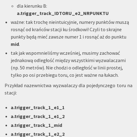
dla kierunku B:
a.trigger_track_IDTORU_e2_NRPUNKTU
ważne: tak trochę nieintuicyjnie, numery punktów muszą
rosnąć od krańców stacji ku środkowi! Czyli to skrajne
punkty będą mieć zawsze numer 1 i rosnąć aż do punktu
mid
.
tak jak wspomnieliśmy wcześniej, musimy zachować
jednakową odległość między wszystkimi wyzwalaczami
(np. 50 metrów). Nie chodzi o odległość w linii prostej,
tylko po osi przebiegu toru, co jest ważne na łukach.
Przykład nazewnictwa wyzwalaczy dla pojedynczego toru na
stacji:
a.trigger_track_1_e1_1
a.trigger_track_1_e1_2
a.trigger_track_1_mid
a.trigger_track_1_e2_2