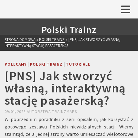
Polski Trainz
STRONA DOMOWA
»
POLSKI TRAINZ
»
[PNS] JAK STWORZYĆ WŁASNĄ,
INTERAKTYWNĄ STACJĘ PASAŻERSKĄ?
|
|
POLECAMY
POLSKI TRAINZ
TUTORIALE
[PNS] Jak stworzyć
własną, interaktywną
stację pasażerską?
09/01/2023
AUTORSTWA
TRAINZMAPS
W poprzednim poradniku z serii opisałem, jak korzystać z
gotowego zestawu Polskich niewidzialnych stacji. Wiemy
stamtąd, że z jednej strony warto umieszczać wielotorowe