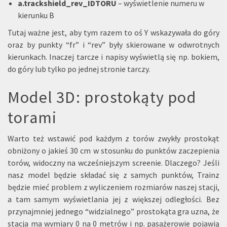
a.trackshield_rev_IDTORU
– wyświetlenie numeru w
kierunku B
Tutaj ważne jest, aby tym razem to oś Y wskazywała do góry
oraz by punkty “fr” i “rev” były skierowane w odwrotnych
kierunkach. Inaczej tarcze i napisy wyświetlą się np. bokiem,
do góry lub tylko po jednej stronie tarczy.
Model 3D: prostokąty pod
torami
Warto też wstawić pod każdym z torów zwykły prostokąt
obniżony o jakieś 30 cm w stosunku do punktów zaczepienia
torów, widoczny na wcześniejszym screenie. Dlaczego? Jeśli
nasz model będzie składać się z samych punktów, Trainz
będzie mieć problem z wyliczeniem rozmiarów naszej stacji,
a tam samym wyświetlania jej z większej odległości. Bez
przynajmniej jednego “widzialnego” prostokąta gra uzna, że
stacja ma wymiary 0 na 0 metrów i np. pasażerowie pojawią