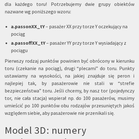
dla każdego toru! Potrzebujemy dwie grupy obiektów
nazwane wg poniższego wzoru:
a.passonXX_tY
– pasażer XX przy torze Y oczekujący na
pociąg
a.passoffXX_tY
– pasażer YY przy torze Y wysiadający z
pociągu
Pierwszy rodzaj punktów powinien być obrócony w kierunku
toru (czekanie na pociąg), drugi “plecami” do toru. Punkty
ustawiamy na wysokości, na jakiej znajduje się peron i
najlepiej tak, by pasażerowie nie stali w “strefie
bezpieczeństwa” toru. Jeśli chcemy, by nasz tor (pojedynczy
tor, nie cała stacja) wspierał np. do 100 pasażerów, musimy
umieścić po 100 punktów obu rodzajów przesuniętych jakoś
względem siebie, aby pasażerowie nie przenikali się.
Model 3D: numery