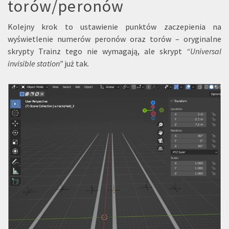
torów/peronów
Kolejny krok to ustawienie punktów zaczepienia na
wyświetlenie numerów peronów oraz torów – oryginalne
skrypty Trainz tego nie wymagają, ale skrypt
“Universal
invisible station”
już tak.