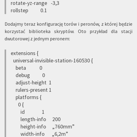
rotate-yz-range -3,3
rollstep 0.1
Dodajmy teraz konfigurację torów i peronów, z której będzie
korzystać biblioteka skryptów. Oto przykład dla stacji
dwutorowej z jednym peronem:
extensions {
universal-invisible-station-160530 {
beta 0
debug 0
adjust-height 1
rulers-present 1
platforms {
0 {
id 1
length-info 200
height-info „760mm”
width-info „6,2m”