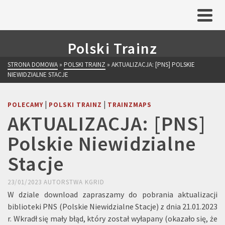
Polski Trainz
STRONA DOMOWA
»
POLSKI TRAINZ
»
AKTUALIZACJA: [PNS] POLSKIE
NIEWIDZIALNE STACJE
|
|
POLECAMY
POLSKI TRAINZ
TRAINZMAPS
AKTUALIZACJA: [PNS]
Polskie Niewidzialne
Stacje
23/01/2023
AUTORSTWA
KGRID
W dziale download zapraszamy do pobrania aktualizacji
biblioteki PNS (Polskie Niewidzialne Stacje) z dnia 21.01.2023
r. Wkradł się mały błąd, który został wyłapany (okazało się, że