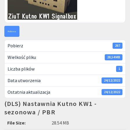
Pobierz
Pobierz
267
Wielkość pliku
28,54 MB
Liczba plików
1
Data utworzenia
24/12/2022
Ostatnia aktualizacja
24/12/2022
(DLS) Nastawnia Kutno KW1 -
sezonowa / PBR
File Size:
28.54 MB