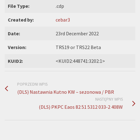
File Type:
.cdp
Created by:
cebar3
Date:
23rd December 2022
Version:
TRS19 or TRS22 Beta
KUID2:
<KUID2:448741:3202:1>
POPRZEDNI WPIS
(DLS) Nastawnia Kutno KW – sezonowa / PBR
NASTĘPNY WPIS
(DLS) PKPC Eaos 82 51 5312 033-2 408W