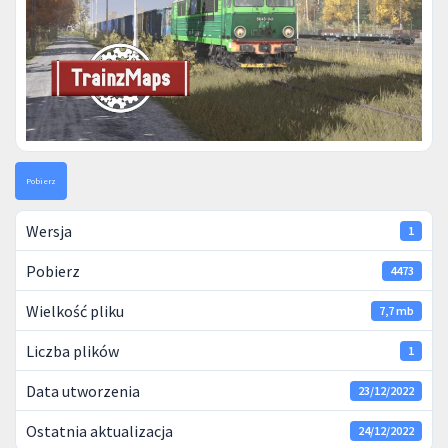
Pobierz
Wersja
1
Pobierz
4473
Wielkość pliku
7,7 mb
Liczba plików
1
Data utworzenia
23/12/2022
Ostatnia aktualizacja
24/12/2022