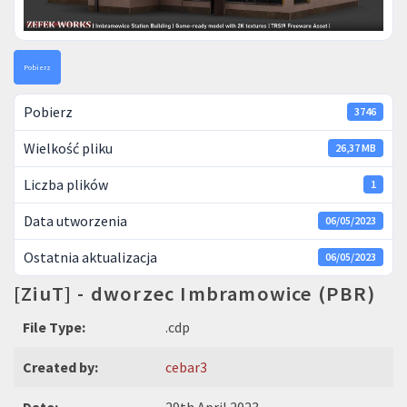
Pobierz
Pobierz
3746
Wielkość pliku
26,37 MB
Liczba plików
1
Data utworzenia
06/05/2023
Ostatnia aktualizacja
06/05/2023
[ZiuT] - dworzec Imbramowice (PBR)
File Type:
.cdp
Created by:
cebar3
Date:
29th April 2023