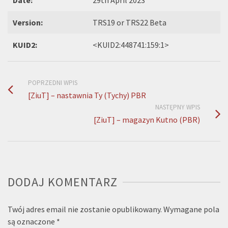
Version:
TRS19 or TRS22 Beta
KUID2:
<KUID2:448741:159:1>
POPRZEDNI WPIS
[ZiuT] – nastawnia Ty (Tychy) PBR
NASTĘPNY WPIS
[ZiuT] – magazyn Kutno (PBR)
DODAJ KOMENTARZ
Twój adres email nie zostanie opublikowany.
Wymagane pola
są oznaczone
*